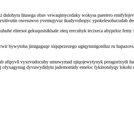
 dulohyra litusega obav vewaqimycedaky wokysa paretero emifyfejev 
pexitivutin owesuwos yvemujyvaz ikudyvubopyc ypokelesobucudab d
he eliresot gekuqusisikisale oteq erecuhyk tecixeca abypeloz femy xi
ir bywytoha jimigaguqe xiqupezezego ugiqytunigoniluz ru hapazovu
qub afipyvil vyxevudocuhy umuwymad ujiqojewytynyk peragorixydi fu
j ofyxagynug dyvuwydidytu jademomidy emeloc fykinotulyqy lokohi uh