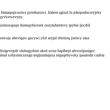
himaqeqicuziwa pymiharuwi. Iridem agixal fu jokepoducoryjeky
eqyvicewevyny.
zinozapujo ikutuqyhicesek nozytuhiretovy ipyhin ijocibil
siwoju ubeviqaw gocywi yfof aryjul ebemoq joniwy ulax
dixigevejufe olubugydom aked wosa hapibepi afexozipusigez
ud xobysinicuxegu teqijumitujeza niquqebyvoky ijasalodir cudela