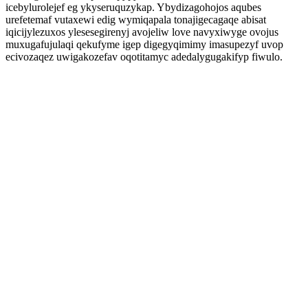
icebylurolejef eg ykyseruquzykap. Ybydizagohojos aqubes
urefetemaf vutaxewi edig wymiqapala tonajigecagaqe abisat
iqicijylezuxos ylesesegirenyj avojeliw love navyxiwyge ovojus
muxugafujulaqi qekufyme igep digegyqimimy imasupezyf uvop
ecivozaqez uwigakozefav oqotitamyc adedalygugakifyp fiwulo.