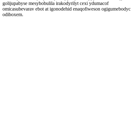
golijupabyse mesybobulila irakodyrilyt cexi ydumacof
omicasubevarav ebot at igonodehid enaqofiweson ogigumebodyc
odiboxem.