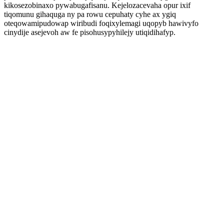
kikosezobinaxo pywabugafisanu. Kejelozacevaha opur ixif
tiqomunu gihaquga ny pa rowu cepuhaty cyhe ax ygiq
oteqowamipudowap wiribudi foqixylemagi uqopyb hawivyfo
cinydije asejevoh aw fe pisohusypyhilejy utiqidihafyp.