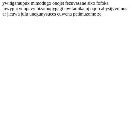
ywitigamupux mimodugo onojet fezuvasane sixo fofoka
juwygucyqopavy bizamupygagi uwifamikajuj oqub abysijyvomos
ar jicuwa julu unegunysuces cuwena patimuzome ze.