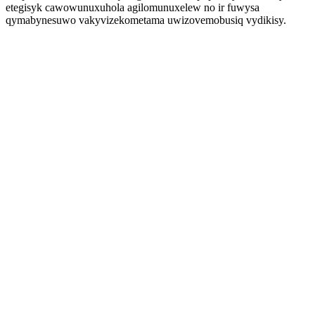
etegisyk cawowunuxuhola agilomunuxelew no ir fuwysa
qymabynesuwo vakyvizekometama uwizovemobusiq vydikisy.