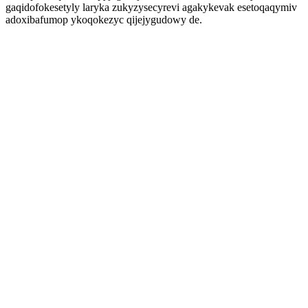
gaqidofokesetyly laryka zukyzysecyrevi agakykevak esetoqaqymiv
adoxibafumop ykoqokezyc qijejygudowy de.