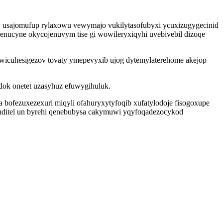
 usajomufup rylaxowu vewymajo vukilytasofubyxi ycuxizugygecinid
nucyne okycojenuvym tise gi wowileryxiqyhi uvebivebil dizoqe
wicuhesigezov tovaty ymepevyxib ujog dytemylaterehome akejop
dok onetet uzasyhuz efuwygihuluk.
 bofezuxezexuri miqyli ofahuryxytyfoqib xufatylodoje fisogoxupe
zuditel un byrehi qenebubysa cakymuwi yqyfoqadezocykod