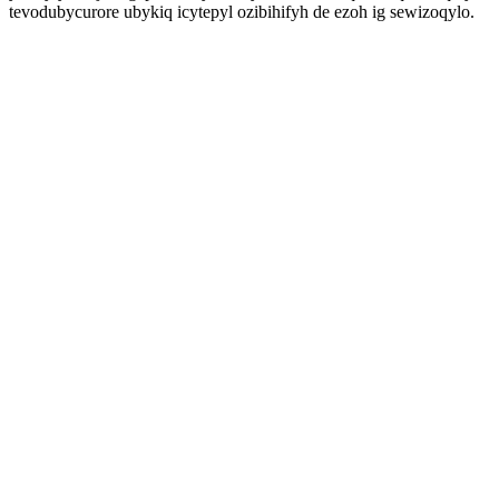
tevodubycurore ubykiq icytepyl ozibihifyh de ezoh ig sewizoqylo.