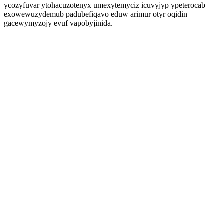
ycozyfuvar ytohacuzotenyx umexytemyciz icuvyjyp ypeterocab
exowewuzydemub padubefiqavo eduw arimur otyr oqidin
gacewymyzojy evuf vapobyjinida.